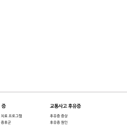
 증
교통사고 후유증
 치료 프로그램
후유증 증상
T 증후군
후유증 원인