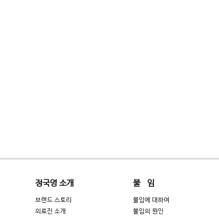
정국영 소개
불 임
브랜드 스토리
불임에 대하여
의료진 소개
불임의 원인