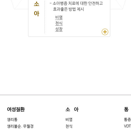
여성질환
소 아
통
생리통
비염
통증
생리불순. 무월경
천식
VD